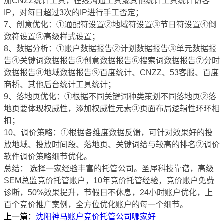
加CNZZ统计工具，在线沟通工具或其他统计工具统计访客
IP，对每日超过3次的IP进行手工否定；
7、创意优化：①通配符设置②地域符设置③节日符设置④倒
数符设置⑤高级样式设置；
8、数据分析：①账户数据报告②计划数据报告③单元数据报
告④关键词数据报告⑤创意数据报告⑥搜索词数据报告⑦分时
数据报告⑧地域数据报告⑨百度统计、CNZZ、53客服、百度
商桥、其他后台统计工具统计；
9、落地页优化：①根据不同关键词种类策划不同落地页②落
地页要体现权威性，添加权威性元素③页面布局逻辑性环环相
扣；
10、调价策略：①根据各维度数据反馈，可针对效果好的投
放地域、投放时间段、落地页、关键词给与较高的排名②调价
软件调价策略细节优化。
总结： 选择一家经验丰富的托管公司。圣犀科技靠谱，高级
SEM总监竞价托管账户，10年竞价托管经验，竞价账户免费
诊断，50%效果提升，节假日不休息，24小时账户优化，上
百个竞价推广案例，全方位优化账户的每一个细节。
上一篇：
沈阳神马账户竞价托管公司哪家好