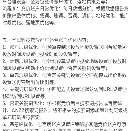
户合理设置、全方位竞价账户优化、落地页策划等；
流程⑥：竞价账户日常优化：每日数据分析、根据数据报告竞
价账户整体优化、拓词、删词、否词、调价、地域优化、推广
时段优化、落地页优化等。
五、圣犀科技竞价推广外包账户优化内容：
1、账户层级优化：①预算控制②投放地域设置③同台展示④
投放时间段设置⑤投放时间段设置等；
2、计划层级优化：①计划预算设置②投放地域设置③投放时
间段设置④移动出价比例设置⑤否定关键词设置等；
3、单元层级优化：①否定关键词设置②分匹配模式出价系数
设置③再营销出价比例等；
4、关键词层级优化：①匹配方式设置②默认访问URL设置③
移动访问URL设置等；
5、否定关键词优化：①根据竞价后台搜索词报告或百度统
计、CNZZ搜索词报告，将不相关的搜索词添加到计划层级或
单元层级进行否定；
6、恶意IP优化：①百度账户设置IP策略②其他竞价账户可添